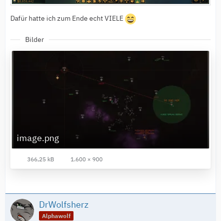
Dafür hatte ich zum Ende echt VIELE
Bilder
image.png
366,25 kB
1.600 × 900
DrWolfsherz
Alphawolf