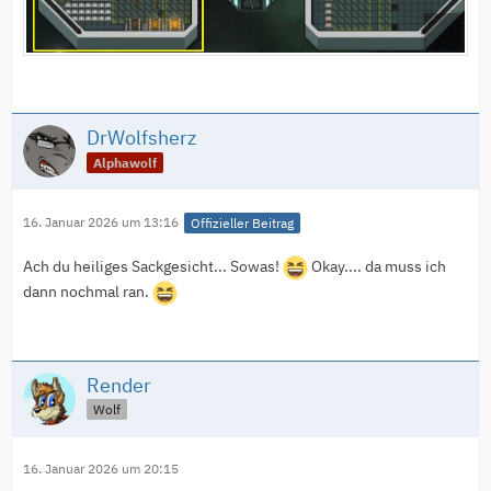
DrWolfsherz
Alphawolf
16. Januar 2026 um 13:16
Offizieller Beitrag
Ach du heiliges Sackgesicht... Sowas!
Okay.... da muss ich
dann nochmal ran.
Render
Wolf
16. Januar 2026 um 20:15