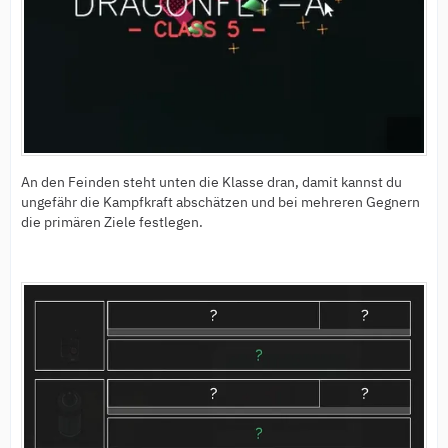
An den Feinden steht unten die Klasse dran, damit kannst du
ungefähr die Kampfkraft abschätzen und bei mehreren Gegnern
die primären Ziele festlegen.