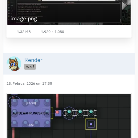
image.png
1,32 MB
1.920 × 1.080
Render
Wolf
28. Februar 2026 um 17:35