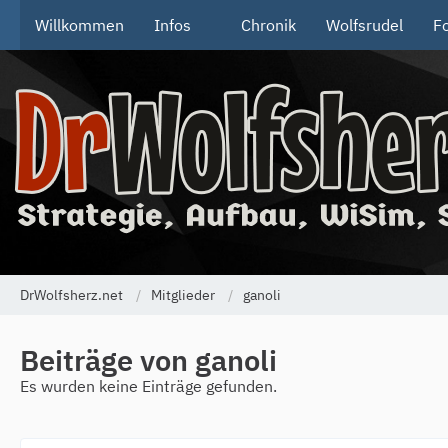
Willkommen
Infos
Chronik
Wolfsrudel
F
DrWolfsherz.net
Mitglieder
ganoli
Beiträge von ganoli
Es wurden keine Einträge gefunden.